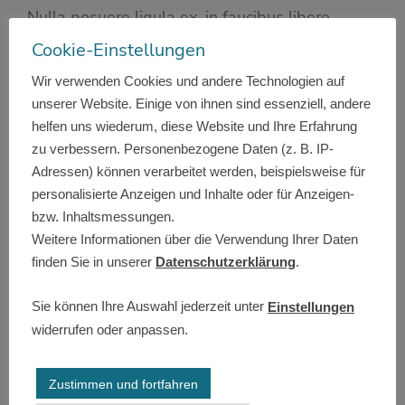
Nulla posuere ligula ex, in faucibus libero
semper id. Suspendisse non elit lacus.
Cookie-Einstellungen
Wir verwenden Cookies und andere Technologien auf
Details
unserer Website. Einige von ihnen sind essenziell, andere
helfen uns wiederum, diese Website und Ihre Erfahrung
zu verbessern. Personenbezogene Daten (z. B. IP-
Adressen) können verarbeitet werden, beispielsweise für
Jeckerson Club
personalisierte Anzeigen und Inhalte oder für Anzeigen-
bzw. Inhaltsmessungen.
Software integration
17. April 2015
Weitere Informationen über die Verwendung Ihrer Daten
Curabitur aliquam dolor at bibendum
finden Sie in unserer
Datenschutzerklärung
.
scelerisque nec cursus accumsan, turpis felis
auctor!
Sie können Ihre Auswahl jederzeit unter
Einstellungen
widerrufen oder anpassen.
Details
Zustimmen und fortfahren