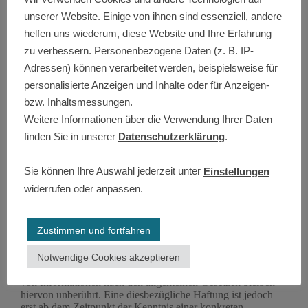
unserer Website. Einige von ihnen sind essenziell, andere
EU-Streitschlichtung
helfen uns wiederum, diese Website und Ihre Erfahrung
Die Europäische Kommission stellt eine Plattform zur
Online-Streitbeilegung (OS) bereit:
zu verbessern. Personenbezogene Daten (z. B. IP-
https://ec.europa.eu/consumers/odr/
.
Adressen) können verarbeitet werden, beispielsweise für
Unsere E-Mail-Adresse finden Sie oben im Impressum.
personalisierte Anzeigen und Inhalte oder für Anzeigen-
Verbraucher­streit­beilegung/Universal­schlichtungs­stelle
bzw. Inhaltsmessungen.
Wir sind nicht bereit oder verpflichtet, an
Weitere Informationen über die Verwendung Ihrer Daten
Streitbeilegungsverfahren vor einer
finden Sie in unserer
Datenschutzerklärung
.
Verbraucherschlichtungsstelle teilzunehmen.
Haftung für Inhalte
Sie können Ihre Auswahl jederzeit unter
Einstellungen
Als Diensteanbieter sind wir gemäß § 7 Abs.1 TMG für
widerrufen oder anpassen.
eigene Inhalte auf diesen Seiten nach den allgemeinen
Gesetzen verantwortlich. Nach §§ 8 bis 10 TMG sind wir als
Diensteanbieter jedoch nicht verpflichtet, übermittelte oder
gespeicherte fremde Informationen zu überwachen oder nach
Zustimmen und fortfahren
Umständen zu forschen, die auf eine rechtswidrige Tätigkeit
hinweisen.
Notwendige Cookies akzeptieren
Verpflichtungen zur Entfernung oder Sperrung der Nutzung
von Informationen nach den allgemeinen Gesetzen bleiben
hiervon unberührt. Eine diesbezügliche Haftung ist jedoch
erst ab dem Zeitpunkt der Kenntnis einer konkreten