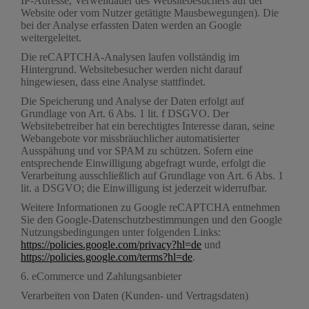
IP-Adresse, Verweildauer des Websitebesuchers auf der
Website oder vom Nutzer getätigte Mausbewegungen). Die
bei der Analyse erfassten Daten werden an Google
weitergeleitet.
Die reCAPTCHA-Analysen laufen vollständig im
Hintergrund. Websitebesucher werden nicht darauf
hingewiesen, dass eine Analyse stattfindet.
Die Speicherung und Analyse der Daten erfolgt auf
Grundlage von Art. 6 Abs. 1 lit. f DSGVO. Der
Websitebetreiber hat ein berechtigtes Interesse daran, seine
Webangebote vor missbräuchlicher automatisierter
Ausspähung und vor SPAM zu schützen. Sofern eine
entsprechende Einwilligung abgefragt wurde, erfolgt die
Verarbeitung ausschließlich auf Grundlage von Art. 6 Abs. 1
lit. a DSGVO; die Einwilligung ist jederzeit widerrufbar.
Weitere Informationen zu Google reCAPTCHA entnehmen
Sie den Google-Datenschutzbestimmungen und den Google
Nutzungsbedingungen unter folgenden Links:
https://policies.google.com/privacy?hl=de
und
https://policies.google.com/terms?hl=de
.
6. eCommerce und Zahlungs­anbieter
Verarbeiten von Daten (Kunden- und Vertragsdaten)