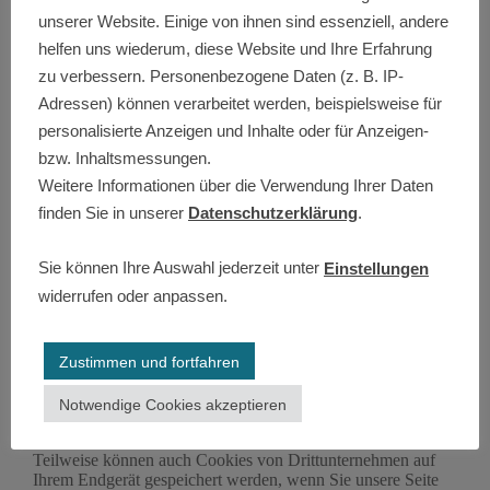
unserer Website. Einige von ihnen sind essenziell, andere
Wenn Sie die Verarbeitung Ihrer personenbezogenen Daten
eingeschränkt haben, dürfen diese Daten – von ihrer
helfen uns wiederum, diese Website und Ihre Erfahrung
Speicherung abgesehen – nur mit Ihrer Einwilligung oder zur
zu verbessern. Personenbezogene Daten (z. B. IP-
Geltendmachung, Ausübung oder Verteidigung von
Rechtsansprüchen oder zum Schutz der Rechte einer anderen
Adressen) können verarbeitet werden, beispielsweise für
natürlichen oder juristischen Person oder aus Gründen eines
personalisierte Anzeigen und Inhalte oder für Anzeigen-
wichtigen öffentlichen Interesses der Europäischen Union
bzw. Inhaltsmessungen.
oder eines Mitgliedstaats verarbeitet werden.
Weitere Informationen über die Verwendung Ihrer Daten
4. Datenerfassung auf dieser Website
finden Sie in unserer
Datenschutzerklärung
.
Cookies
Unsere Internetseiten verwenden so genannte „Cookies“.
Sie können Ihre Auswahl jederzeit unter
Einstellungen
Cookies sind kleine Textdateien und richten auf Ihrem
Endgerät keinen Schaden an. Sie werden entweder
widerrufen oder anpassen.
vorübergehend für die Dauer einer Sitzung (Session-
Cookies) oder dauerhaft (permanente Cookies) auf Ihrem
Endgerät gespeichert. Session-Cookies werden nach Ende
Zustimmen und fortfahren
Ihres Besuchs automatisch gelöscht. Permanente Cookies
bleiben auf Ihrem Endgerät gespeichert, bis Sie diese selbst
Notwendige Cookies akzeptieren
löschen oder eine automatische Löschung durch Ihren
Webbrowser erfolgt.
Teilweise können auch Cookies von Drittunternehmen auf
Ihrem Endgerät gespeichert werden, wenn Sie unsere Seite